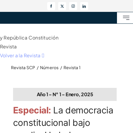
Skip
to
Togg
content
Navi
La Revista
y República
Constitución
Revista
Números
Volver a la Revista
Revista SCP
Números
Revista 1
Equipo Editorial
Colaboraciones
Año 1 – N° 1 – Enero, 2025
Especial:
La democracia
constitucional bajo