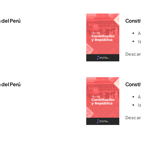
 del Perú
Consti
A
I
Descar
 del Perú
Consti
A
I
Descar