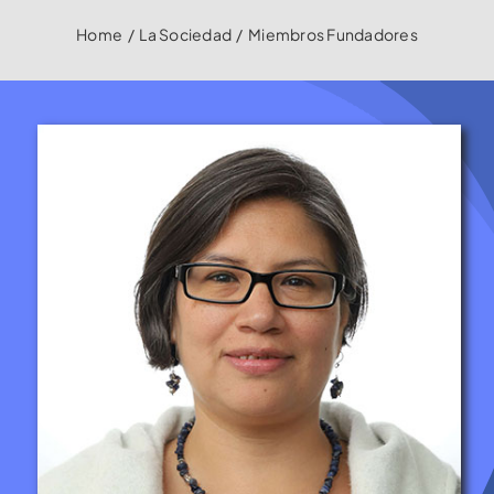
La Sociedad
Home
/
La Sociedad
/
Miembros Fundadores
Documentos
Formación
Contacto